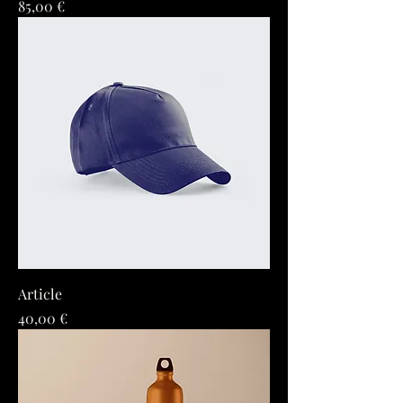
Prix
85,00 €
Article
Prix
40,00 €