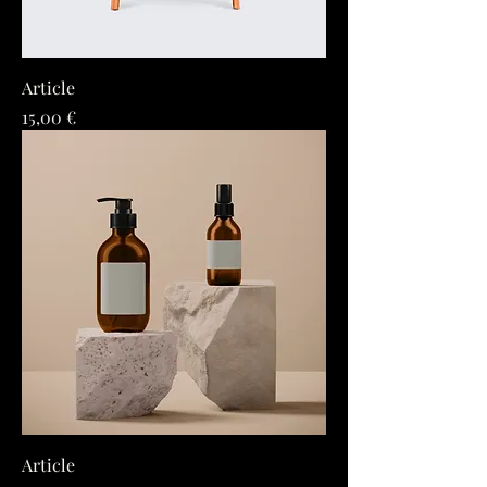
Article
Prix
15,00 €
Article