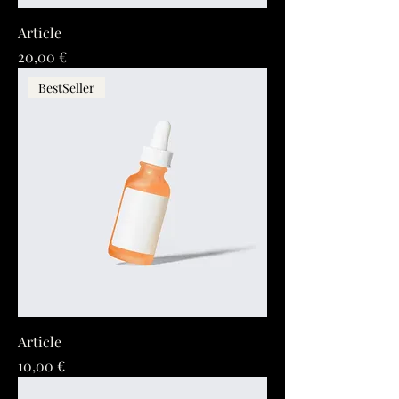
Article
Prix
20,00 €
BestSeller
Article
Prix
10,00 €